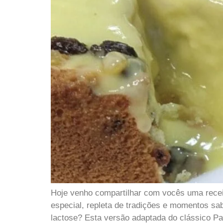
Hoje venho compartilhar com vocês uma receit
especial, repleta de tradições e momentos sa
lactose? Esta versão adaptada do clássico Pa